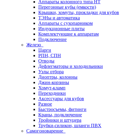
Аппараты колонного типа НТ
Перегонные кубы (емкости)
Крышки, хомуты, прокладки для кубов
ТЭНы и автоматика
Аппараты с сухопарником
Индукционные плиты
Комплектующие к аппаратам
Подключение
Железо
Царги
РПН, СПН
Отводы
Дефлегматоры и холодильники
Узлы отбора
Диоптры, колонны
Джин-корзины
Хомут-кламп
Переходники
Аксессуары для кубов
Разное
Быстросъемы, фитинги
Краны, подключение
Тройники и штуцера
Трубки-силикон, шланги ПВХ
Самогоноварение