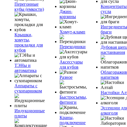
Перегонные
Концентраты
кубы (емкости)
Джин-
сусла
корзины
Ингредиенты
Хомут-кламп
браги
Крышки,
хомуты,
прокладки для
Переходники
Дубовая щепа
кубов
настаивания
Аксессуары
ТЭНы и
для кубов
автоматика
Облагоражив
Разное
напитков
Аппараты с
сухопарником
Настойки Ал
Быстросъемы,
фитинги
Эссенции дл
Индукционные
алкоголя
плиты
Краны,
подключение