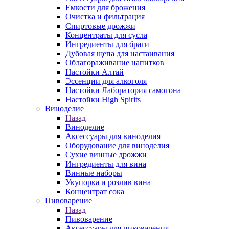
Емкости для брожения
Очистка и фильтрация
Спиртовые дрожжи
Концентраты для сусла
Ингредиенты для браги
Дубовая щепа для настаивания
Облагораживание напитков
Настойки Алтай
Эссенции для алкоголя
Настойки Лаборатория самогона
Настойки High Spirits
Виноделие
Назад
Виноделие
Аксессуары для виноделия
Оборудование для виноделия
Сухие винные дрожжи
Ингредиенты для вина
Винные наборы
Укупорка и розлив вина
Концентрат сока
Пивоварение
Назад
Пивоварение
Аксессуары для пивоварения