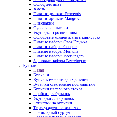
Солод для пива
Хмель
Пивные дрожжи Fermentis
Пивные дрожжи Mangrove
Пивоварни
Сусловарочные котлы
Укупорка и розлив пива
Солодовые концентраты в канистрах
Пивные наборы Своя Кружка
Пивные наборы Coopers
Пивные наборы Muntons
Пивные наборы Beervingem
Зерновые наборы Beervingem
Бутылки
Назад
Бутылки
Бутыли, емкости для хранения
Бутылки стеклянные под напитки
Бутылки из темного стекла
Пробки для бутылок
Укупорки для бутылок
Этикетки на бутылки
Термоусадочные колпачки
Полимерный сургуч