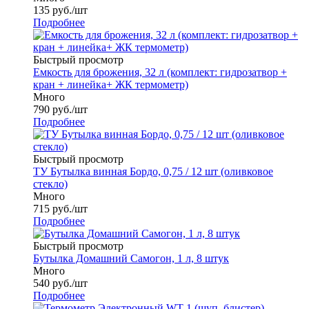
135
руб.
/шт
Подробнее
Быстрый просмотр
Емкость для брожения, 32 л (комплект: гидрозатвор +
кран + линейка+ ЖК термометр)
Много
790
руб.
/шт
Подробнее
Быстрый просмотр
ТУ Бутылка винная Бордо, 0,75 / 12 шт (оливковое
стекло)
Много
715
руб.
/шт
Подробнее
Быстрый просмотр
Бутылка Домашний Самогон, 1 л, 8 штук
Много
540
руб.
/шт
Подробнее