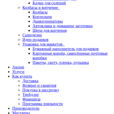
Кадки для солений
Колбасы и копчение
Колбасы
Коптильни
Дымогенераторы
Автоклавы и домашние заготовки
Щепа для копчения
Сыроделие
Идеи подарков
Упаковка для маркетов
Бумажный наполнитель для подарков
Картонные короба, самосборные почтовые
коробки
Пакеты, скотч, пленка, пупырка
Акции
Услуги
Как купить
Доставка
Возврат и гарантия
Покупка в рассрочку
Трейд-ин
Франшиза
Программа лояльности
Производители
Магазины