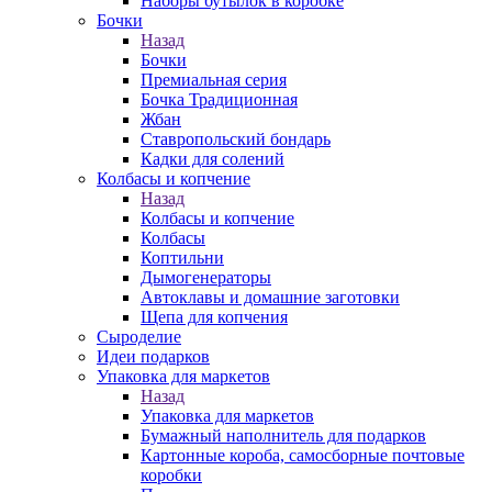
Наборы бутылок в коробке
Бочки
Назад
Бочки
Премиальная серия
Бочка Традиционная
Жбан
Ставропольский бондарь
Кадки для солений
Колбасы и копчение
Назад
Колбасы и копчение
Колбасы
Коптильни
Дымогенераторы
Автоклавы и домашние заготовки
Щепа для копчения
Сыроделие
Идеи подарков
Упаковка для маркетов
Назад
Упаковка для маркетов
Бумажный наполнитель для подарков
Картонные короба, самосборные почтовые
коробки