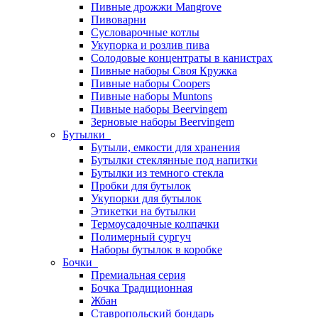
Пивные дрожжи Mangrove
Пивоварни
Сусловарочные котлы
Укупорка и розлив пива
Солодовые концентраты в канистрах
Пивные наборы Своя Кружка
Пивные наборы Coopers
Пивные наборы Muntons
Пивные наборы Beervingem
Зерновые наборы Beervingem
Бутылки
Бутыли, емкости для хранения
Бутылки стеклянные под напитки
Бутылки из темного стекла
Пробки для бутылок
Укупорки для бутылок
Этикетки на бутылки
Термоусадочные колпачки
Полимерный сургуч
Наборы бутылок в коробке
Бочки
Премиальная серия
Бочка Традиционная
Жбан
Ставропольский бондарь