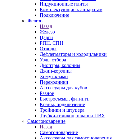
Индукционные плиты
Комплектующие к аппаратам
Подключение
Железо
Назад
Железо
Царги
РПН, СПН
Отводы
Дефлегматоры и холодильники
Узлы отбора
Диоптры, колонны
Джин-корзины
Хомут-кламп
Переходники
Аксессуары для кубов
Разное
Быстросъемы, фитинги
Краны, подключение
Тройники и штуцера
Трубки-силикон, шланги ПВХ
Самогоноварение
Назад
Самогоноварение
Аксессуары для самогоноварения