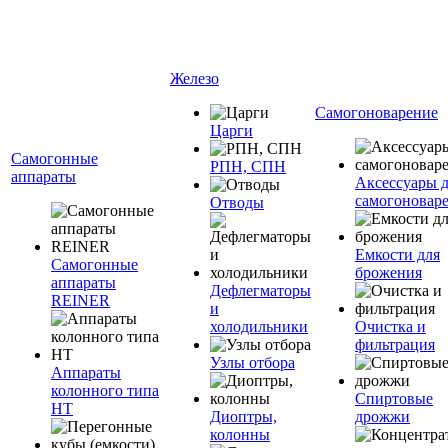
Железо
Самогоноварение
Царги
Самогонные
РПН, СПН
аппараты
Аксессуары 
самогоновар
Отводы
Емкости для
Самогонные
брожения
аппараты
Дефлегматоры
REINER
и
холодильники
Очистка и
фильтрация
Узлы отбора
Аппараты
колонного типа
Спиртовые
НТ
Диоптры,
дрожжи
колонны